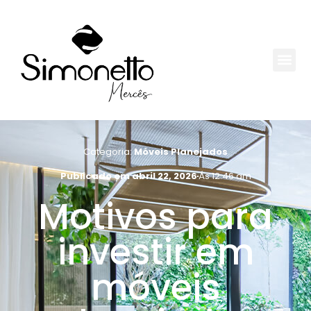
Categoria:
Móveis Planejados
Publicado em
abril 22, 2026
Ás
12:46 am
Motivos para
investir em
móveis